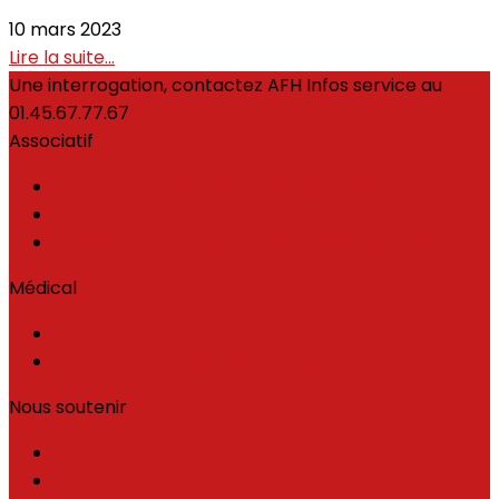
10 mars 2023
Lire la suite...
Une interrogation, contactez AFH Infos service au
01.45.67.77.67
Associatif
Association française des hémophiles (AFH)
Consortium Européen de l'Hémophilie (EHC)
Fédération Mondiale de l'Hémophilie (FMH)
Médical
Filière MHEMO
Centre de Référence Hémophilie (CRH)
Nous soutenir
J'adhère
Je donne