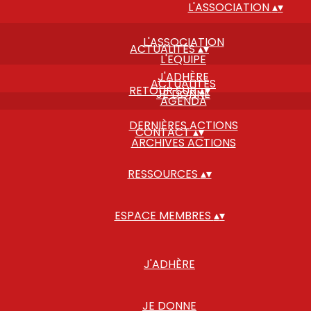
L'ASSOCIATION
▴
▾
L'ASSOCIATION
ACTUALITÉS
▴
▾
L'EQUIPE
J'ADHÈRE
ACTUALITÉS
RETOUR SUR
▴
▾
JE DONNE
AGENDA
DERNIÈRES ACTIONS
CONTACT
▴
▾
ARCHIVES ACTIONS
RESSOURCES
▴
▾
ESPACE MEMBRES
▴
▾
J'ADHÈRE
JE DONNE