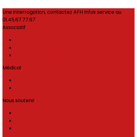
Une interrogation, contactez AFH Infos service au
01.45.67.77.67
Associatif
Association française des hémophiles (AFH)
Consortium Européen de l'Hémophilie (EHC)
Fédération Mondiale de l'Hémophilie (FMH)
Médical
Filière MHEMO
Centre de Référence Hémophilie (CRH)
Nous soutenir
J'adhère
Je donne
Devenir bénévole