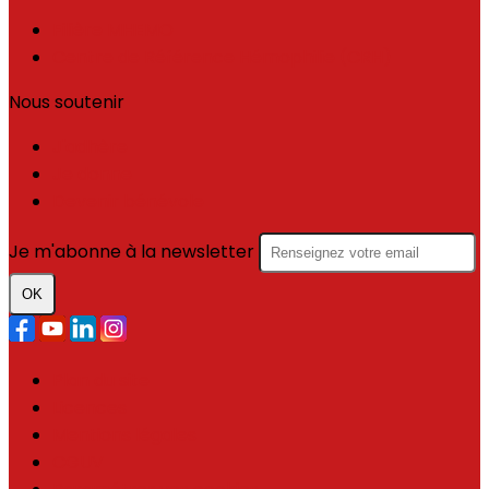
Filière MHEMO
Centre de Référence Hémophilie (CRH)
Nous soutenir
J'adhère
Je donne
Devenir bénévole
Je m'abonne à la newsletter
OK
Plan du site
Licences
Mentions légales
CGUV