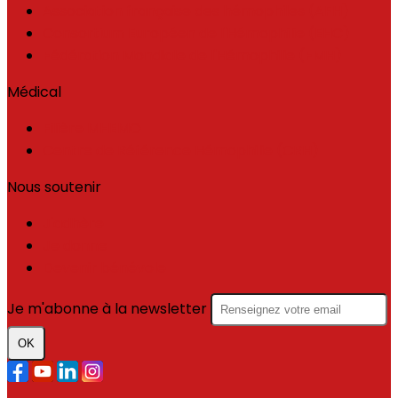
Association française des hémophiles (AFH)
Consortium Européen de l'Hémophilie (EHC)
Fédération Mondiale de l'Hémophilie (FMH)
Médical
Filière MHEMO
Centre de Référence Hémophilie (CRH)
Nous soutenir
J'adhère
Je donne
Devenir bénévole
Je m'abonne à la newsletter
OK