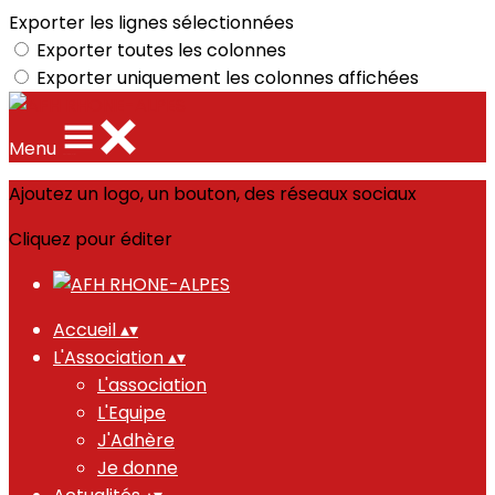
Exporter les lignes sélectionnées
Exporter toutes les colonnes
Exporter uniquement les colonnes affichées
Menu
Ajoutez un logo, un bouton, des réseaux sociaux
Cliquez pour éditer
Accueil
▴
▾
L'Association
▴
▾
L'association
L'Equipe
J'Adhère
Je donne