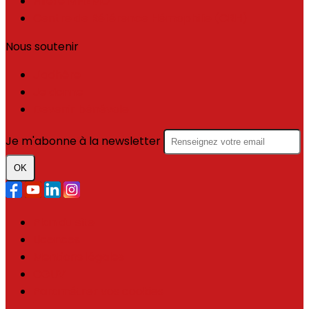
Filière MHEMO
Centre de Référence Hémophilie (CRH)
Nous soutenir
J'adhère
Je donne
Devenir bénévole
Je m'abonne à la newsletter
OK
Plan du site
Licences
Mentions légales
CGUV
Paramétrer vos cookies