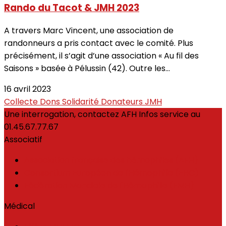
Rando du Tacot & JMH 2023
A travers Marc Vincent, une association de
randonneurs a pris contact avec le comité. Plus
précisément, il s’agit d’une association « Au fil des
Saisons » basée à Pélussin (42). Outre les...
16 avril 2023
Collecte
Dons
Solidarité
Donateurs
JMH
Une interrogation, contactez AFH Infos service au
01.45.67.77.67
Associatif
Association française des hémophiles (AFH)
Consortium Européen de l'Hémophilie (EHC)
Fédération Mondiale de l'Hémophilie (FMH)
Médical