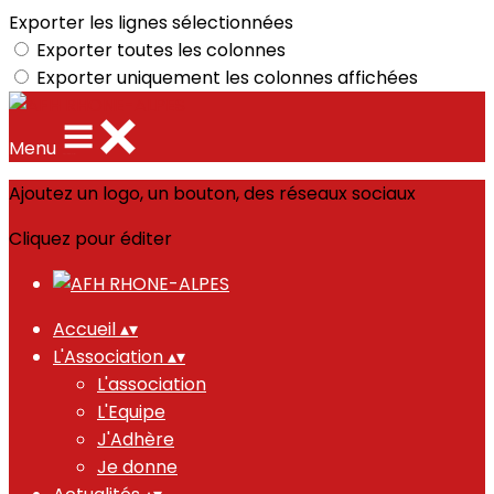
Exporter les lignes sélectionnées
Exporter toutes les colonnes
Exporter uniquement les colonnes affichées
Menu
Ajoutez un logo, un bouton, des réseaux sociaux
Cliquez pour éditer
Accueil
▴
▾
L'Association
▴
▾
L'association
L'Equipe
J'Adhère
Je donne