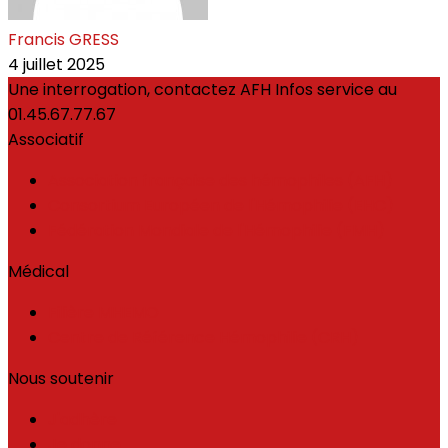
Francis GRESS
4 juillet 2025
Une interrogation, contactez AFH Infos service au
01.45.67.77.67
Associatif
Association française des hémophiles (AFH)
Consortium Européen de l'Hémophilie (EHC)
Fédération Mondiale de l'Hémophilie (FMH)
Médical
Filière MHEMO
Centre de Référence Hémophilie (CRH)
Nous soutenir
J'adhère
Je donne