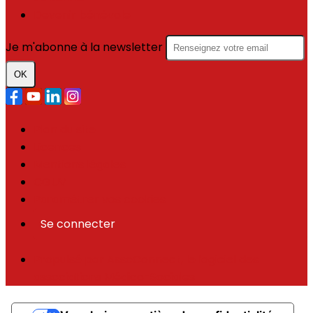
Devenir bénévole
Je m'abonne à la newsletter
OK
Plan du site
Licences
Mentions légales
CGUV
Paramétrer vos cookies
Se connecter
Propulsé par AssoConnect, le logiciel des
associations Médico-Sociales