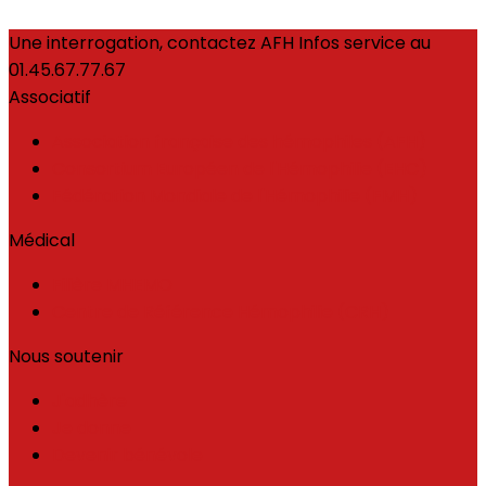
Une interrogation, contactez AFH Infos service au
01.45.67.77.67
Associatif
Association française des hémophiles (AFH)
Consortium Européen de l'Hémophilie (EHC)
Fédération Mondiale de l'Hémophilie (FMH)
Médical
Filière MHEMO
Centre de Référence Hémophilie (CRH)
Nous soutenir
J'adhère
Je donne
Devenir bénévole